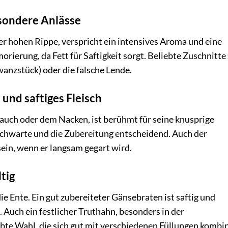
esondere Anlässe
der hohen Rippe, verspricht ein intensives Aroma und eine
rierung, da Fett für Saftigkeit sorgt. Beliebte Zuschnitte
anzstück) oder die falsche Lende.
und saftiges Fleisch
uch oder dem Nacken, ist berühmt für seine knusprige
 Schwarte und die Zubereitung entscheidend. Auch der
ein, wenn er langsam gegart wird.
ltig
ie Ente. Ein gut zubereiteter Gänsebraten ist saftig und
. Auch ein festlicher Truthahn, besonders in der
ebte Wahl, die sich gut mit verschiedenen Füllungen kombi