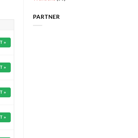
PARTNER
T »
T »
T »
T »