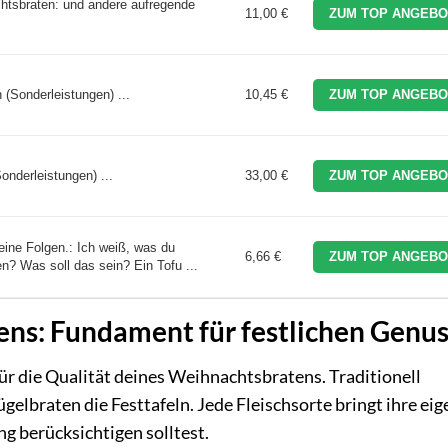
tsbraten: und andere aufregende
11,00 €
ZUM TOP ANGEBO
(Sonderleistungen) ...
10,45 €
ZUM TOP ANGEBO
nderleistungen) ...
33,00 €
ZUM TOP ANGEBO
ine Folgen.: Ich weiß, was du
6,66 €
ZUM TOP ANGEBO
? Was soll das sein? Ein Tofu ...
ens: Fundament für festlichen Genu
ür die Qualität deines Weihnachtsbratens. Traditionell
gelbraten die Festtafeln. Jede Fleischsorte bringt ihre ei
ng berücksichtigen solltest.