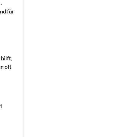
.
nd für
hilft,
n oft
nd