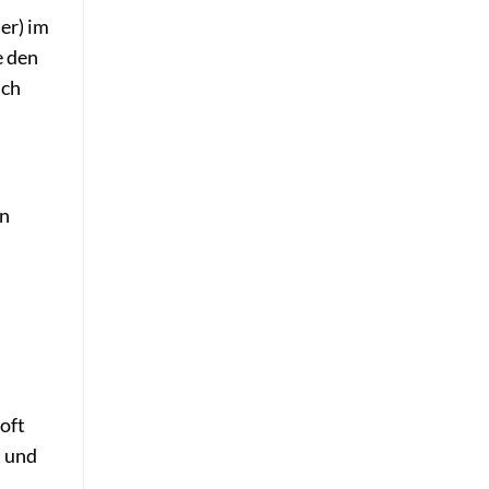
er) im
e den
sch
in
oft
t und