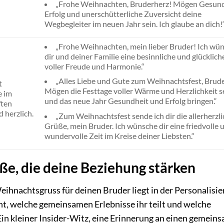
„Frohe Weihnachten, Bruderherz! Mögen Gesund
Erfolg und unerschütterliche Zuversicht deine
Wegbegleiter im neuen Jahr sein. Ich glaube an dich!
„Frohe Weihnachten, mein lieber Bruder! Ich wü
dir und deiner Familie eine besinnliche und glückliche
voller Freude und Harmonie.“
„Alles Liebe und Gute zum Weihnachtsfest, Brude
t
Mögen die Festtage voller Wärme und Herzlichkeit s
e im
und das neue Jahr Gesundheit und Erfolg bringen.“
ften
d herzlich.
„Zum Weihnachtsfest sende ich dir die allerherzl
Grüße, mein Bruder. Ich wünsche dir eine friedvolle 
wundervolle Zeit im Kreise deiner Liebsten.“
e, die deine Beziehung stärken
eihnachtsgruss für deinen Bruder liegt in der Personalisie
ht, welche gemeinsamen Erlebnisse ihr teilt und welche
Ein kleiner Insider-Witz, eine Erinnerung an einen gemein