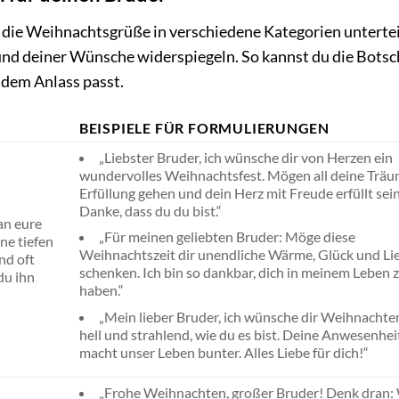
 die Weihnachtsgrüße in verschiedene Kategorien unterteil
und deiner Wünsche widerspiegeln. So kannst du die Botsc
 dem Anlass passt.
BEISPIELE FÜR FORMULIERUNGEN
„Liebster Bruder, ich wünsche dir von Herzen ein
wundervolles Weihnachtsfest. Mögen all deine Träu
Erfüllung gehen und dein Herz mit Freude erfüllt sein
Danke, dass du du bist.“
an eure
„Für meinen geliebten Bruder: Möge diese
ne tiefen
Weihnachtszeit dir unendliche Wärme, Glück und Li
nd oft
schenken. Ich bin so dankbar, dich in meinem Leben 
du ihn
haben.“
„Mein lieber Bruder, ich wünsche dir Weihnachte
hell und strahlend, wie du es bist. Deine Anwesenhei
macht unser Leben bunter. Alles Liebe für dich!“
„Frohe Weihnachten, großer Bruder! Denk dran