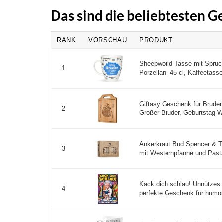
Das sind die beliebtesten 
RANK
VORSCHAU
PRODUKT
Sheepworld Tasse mit Spruch
1
Porzellan, 45 cl, Kaffeetass
Giftasy Geschenk für Bruder
2
Großer Bruder, Geburtstag W
Ankerkraut Bud Spencer & T
3
mit Westernpfanne und Pasta
Kack dich schlau! Unnützes 
4
perfekte Geschenk für humorv