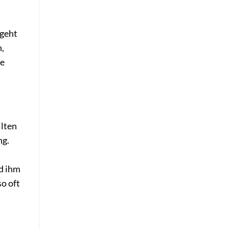
 geht
n,
te
ilten
ng.
nd ihm
so oft