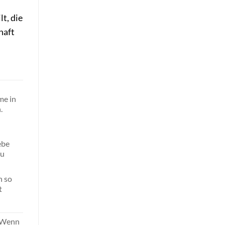
t, die
haft
me in
.
ebe
zu
n so
t
: Wenn