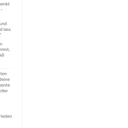
henkt
 –
 und
d lass
“
du
mmst,
paß
hten
deine
omente
ller
rieden