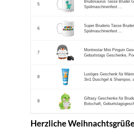
Brudosaurus Tasse Bruder G
5
Spülmaschinenfest ...
Super Bruderio Tasse Brude
6
Spülmaschinenfest ...
Montrestar Mini Pinguin Ges
7
Geburtstags Geschenke, Pock
Lustiges Geschenk für Männ
8
3in1 Duschgel & Shampoo, a
Giftasy Geschenke für Brude
9
Botschaft, Geburtstagsgesch
Herzliche Weihnachtsgrüße 