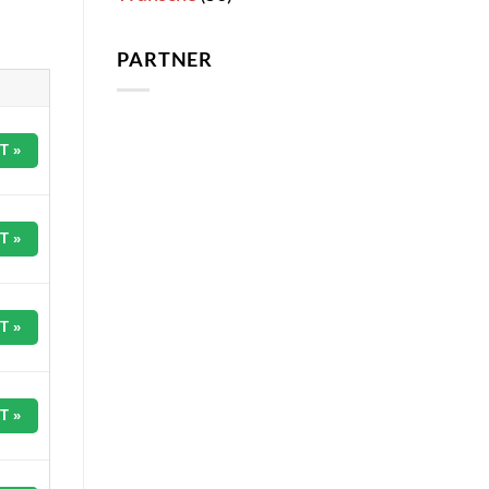
PARTNER
T »
T »
T »
T »