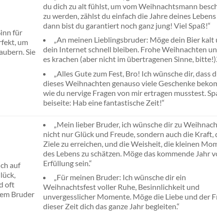
du dich zu alt fühlst, um vom Weihnachtsmann besc
zu werden, zählst du einfach die Jahre deines Lebens
dann bist du garantiert noch ganz jung! Viel Spaß!“
inn für
„An meinen Lieblingsbruder: Möge dein Bier kalt
rfekt, um
dein Internet schnell bleiben. Frohe Weihnachten un
aubern. Sie
es krachen (aber nicht im übertragenen Sinne, bitte!).
„Alles Gute zum Fest, Bro! Ich wünsche dir, dass 
dieses Weihnachten genauso viele Geschenke beko
wie du nervige Fragen von mir ertragen musstest. S
beiseite: Hab eine fantastische Zeit!“
„Mein lieber Bruder, ich wünsche dir zu Weihnac
nicht nur Glück und Freude, sondern auch die Kraft, 
Ziele zu erreichen, und die Weisheit, die kleinen M
des Lebens zu schätzen. Möge das kommende Jahr vo
Erfüllung sein.“
ch auf
lück,
„Für meinen Bruder: Ich wünsche dir ein
d oft
Weihnachtsfest voller Ruhe, Besinnlichkeit und
nem Bruder
unvergesslicher Momente. Möge die Liebe und der F
dieser Zeit dich das ganze Jahr begleiten.“