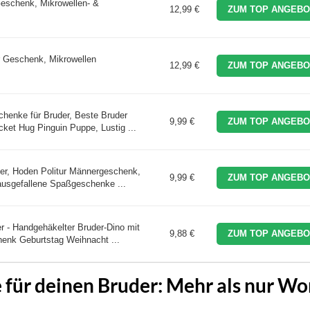
eschenk, Mikrowellen- &
12,99 €
ZUM TOP ANGEBO
r Geschenk, Mikrowellen
12,99 €
ZUM TOP ANGEBO
chenke für Bruder, Beste Bruder
9,99 €
ZUM TOP ANGEBO
et Hug Pinguin Puppe, Lustig ...
er, Hoden Politur Männergeschenk,
9,99 €
ZUM TOP ANGEBO
usgefallene Spaßgeschenke ...
r - Handgehäkelter Bruder-Dino mit
9,88 €
ZUM TOP ANGEBO
enk Geburtstag Weihnacht ...
für deinen Bruder: Mehr als nur Wo