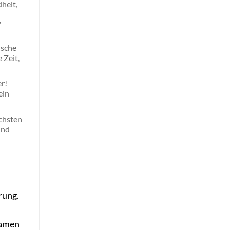
heit,
“
nsche
 Zeit,
r!
ein
ichsten
und
rung.
samen