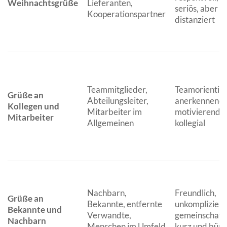
Weihnachtsgrüße
Lieferanten,
seriös, aber ni
Kooperationspartner
distanziert
Teammitglieder,
Teamorientier
Grüße an
Abteilungsleiter,
anerkennend,
Kollegen und
Mitarbeiter im
motivierend, f
Mitarbeiter
Allgemeinen
kollegial
Nachbarn,
Freundlich,
Grüße an
Bekannte, entfernte
unkompliziert
Bekannte und
Verwandte,
gemeinschafts
Nachbarn
Menschen im Umfeld
kurz und bünd