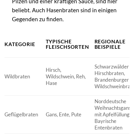
Pilzen und einer kräftigen Sauce, sind hier
beliebt. Auch Hasenbraten sind in einigen
Gegenden zu finden.
TYPISCHE
REGIONALE
KATEGORIE
FLEISCHSORTEN
BEISPIELE
Schwarzwälder
Hirsch,
Hirschbraten,
Wildbraten
Wildschwein, Reh,
Brandenburger
Hase
Wildschweinbrat
Norddeutsche
Weihnachtsgans
Geflügelbraten
Gans, Ente, Pute
mit Apfelfüllung,
Bayrische
Entenbraten