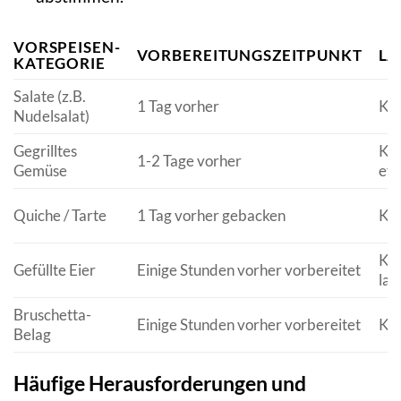
VORSPEISEN-
VORBEREITUNGSZEITPUNKT
LA
KATEGORIE
Salate (z.B.
1 Tag vorher
Küh
Nudelsalat)
Gegrilltes
Küh
1-2 Tage vorher
Gemüse
evt
Quiche / Tarte
1 Tag vorher gebacken
Küh
Küh
Gefüllte Eier
Einige Stunden vorher vorbereitet
lag
Bruschetta-
Einige Stunden vorher vorbereitet
Küh
Belag
Häufige Herausforderungen und