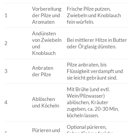
Vorbereitung
Frische Pilze putzen,
1
der Pilze und
Zwiebeln und Knoblauch
Aromaten
fein würfeln.
Andünsten
von Zwiebeln
Bei mittlerer Hitze in Butter
2
und
oder Öl glasig dünsten.
Knoblauch
Pilze anbraten, bis
Anbraten
3
Flüssigkeit verdampft und
der Pilze
sie leicht gebräunt sind.
Mit Brühe (und evtl.
Wein/Pilzwasser)
Ablöschen
4
ablöschen, Kräuter
und Köcheln
zugeben, ca. 20-30 Min.
köcheln lassen.
Optional pürieren,
Pürieren und