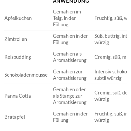
ANWENDUNG
Gemahlen im
Apfelkuchen
Teig, in der
Fruchtig, süß, wü
Füllung
Gemahlen in der
Süß, buttrig, inte
Zimtrollen
Füllung
würzig
Gemahlen als
Reispudding
Cremig, süß, mil
Aromatisierung
Gemahlen zur
Intensiv schokola
Schokoladenmousse
Aromatisierung
subtil würzig
Gemahlen oder
Cremig, süß, dez
Panna Cotta
als Stange zur
würzig
Aromatisierung
Gemahlen in der
Fruchtig, süß, int
Bratapfel
Füllung
würzig