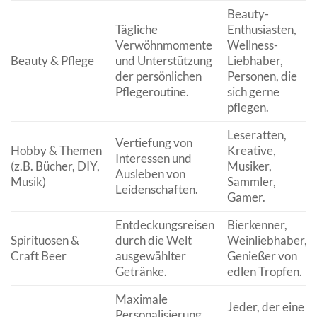
Beauty-
Tägliche
Enthusiasten,
Verwöhnmomente
Wellness-
Beauty & Pflege
und Unterstützung
Liebhaber,
der persönlichen
Personen, die
Pflegeroutine.
sich gerne
pflegen.
Leseratten,
Vertiefung von
Hobby & Themen
Kreative,
Interessen und
(z.B. Bücher, DIY,
Musiker,
Ausleben von
Musik)
Sammler,
Leidenschaften.
Gamer.
Entdeckungsreisen
Bierkenner,
Spirituosen &
durch die Welt
Weinliebhaber,
Craft Beer
ausgewählter
Genießer von
Getränke.
edlen Tropfen.
Maximale
Jeder, der eine
Personalisierung