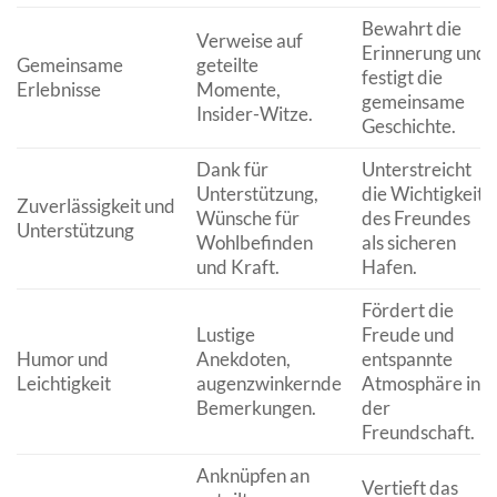
Bewahrt die
Verweise auf
Erinnerung und
Gemeinsame
geteilte
festigt die
Erlebnisse
Momente,
gemeinsame
Insider-Witze.
Geschichte.
Dank für
Unterstreicht
Unterstützung,
die Wichtigkeit
Zuverlässigkeit und
Wünsche für
des Freundes
Unterstützung
Wohlbefinden
als sicheren
und Kraft.
Hafen.
Fördert die
Lustige
Freude und
Humor und
Anekdoten,
entspannte
Leichtigkeit
augenzwinkernde
Atmosphäre in
Bemerkungen.
der
Freundschaft.
Anknüpfen an
Vertieft das