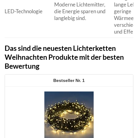
Moderne Lichtemitter,
lange Leb
LED-Technologie
die Energie sparen und
geringe
langlebig sind.
Wärmeentw
verschied
und Effekt
Das sind die neuesten Lichterketten
Weihnachten Produkte mit der besten
Bewertung
1