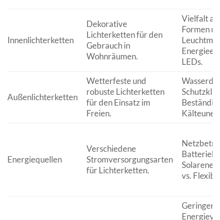
Vielfalt a
Dekorative
Formen u
Lichterketten für den
Innenlichterketten
Leuchtmod
Gebrauch in
Energieeff
Wohnräumen.
LEDs.
Wetterfeste und
Wasserdich
robuste Lichterketten
Schutzklas
Außenlichterketten
für den Einsatz im
Beständigk
Freien.
Kälteunemp
Netzbetrie
Verschiedene
Batteriebe
Energiequellen
Stromversorgungsarten
Solarenerg
für Lichterketten.
vs. Flexibil
Geringer
Energieve