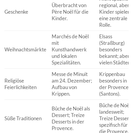
Überbracht von
regional, aber
Geschenke
Père Noël für die
Kinder spielen
Kinder.
eine zentrale
Rolle.
Marchés de Noël
Elsass
mit
(Straßburg)
Weihnachtsmärkte
Kunsthandwerk
besonders
und lokalen
bekannt; aber i
Spezialitäten.
vielen Städten.
Messe de Minuit
Krippenbau
Religiöse
am 24. Dezember;
besonders in
Feierlichkeiten
Aufbau von
der Provence
Krippen.
(Santons).
Bûche de Noël
Bûche de Noël als
landesweit;
Dessert; Treize
Süße Traditionen
Treize Desserts
Desserts in der
spezifisch für
Provence.
die Provence.