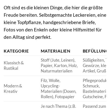
Oft sind es die kleinen Dinge, die hier die größte
Freude bereiten. Selbstgemachte Leckereien, eine
kleine Topfpflanze, handgeschriebene Briefe,
Fotos von den Enkeln oder kleine Hilfsmittel für
den Alltag sind perfekt.
KATEGORIE
MATERIALIEN
BEFÜLLUNG
Stoff (Jute, Leinen),
Süßigkeiten, Te
Klassisch &
Papier, Karton, Holz,
Gewürze, klein
Rustikal
Naturmaterialien
Artikel, Grußk
Filz, Wolle,
Pflegeprodukte
Modern &
Upcycling-
Schmuck,
Kreativ
Materialien (Dosen,
Bastelmaterial
Rollen), Fotopapier
Gutscheine, Fo
Je nach Thema (z.B.
Passend zum T