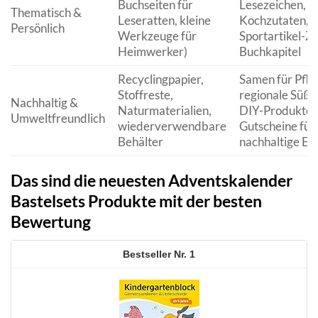
Buchseiten für
Lesezeichen,
Thematisch &
Leseratten, kleine
Kochzutaten,
Persönlich
Werkzeuge für
Sportartikel-Z
Heimwerker)
Buchkapitel
Recyclingpapier,
Samen für Pfla
Stoffreste,
regionale Süßig
Nachhaltig &
Naturmaterialien,
DIY-Produkte,
Umweltfreundlich
wiederverwendbare
Gutscheine für
Behälter
nachhaltige Er
Das sind die neuesten Adventskalender
Bastelsets Produkte mit der besten
Bewertung
1