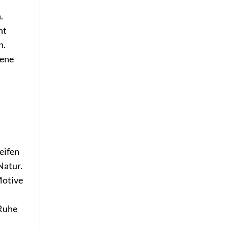
.
ht
n.
bene
eifen
Natur.
Motive
 Ruhe