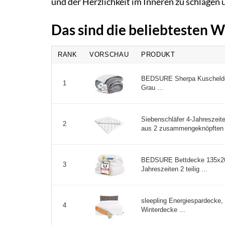
und der Herzlichkeit im Inneren zu schlagen
Das sind die beliebtesten 
RANK
VORSCHAU
PRODUKT
BEDSURE Sherpa Kuscheldec
1
Grau ...
Siebenschläfer 4-Jahreszei
2
aus 2 zusammengeknöpften S
BEDSURE Bettdecke 135x20
3
Jahreszeiten 2 teilig ...
sleepling Energiespardecke,
4
Winterdecke ...