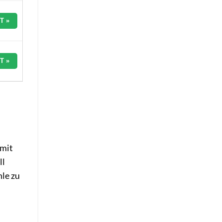
T »
T »
 mit
ll
hle zu