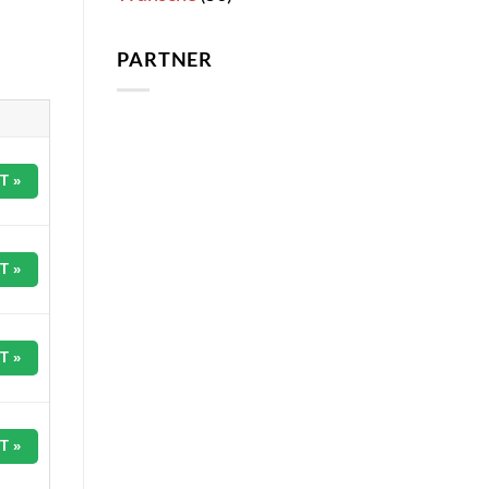
PARTNER
T »
T »
T »
T »