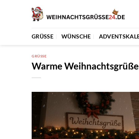
Zum
Inhalt
springen
GRÜSSE
WÜNSCHE
ADVENTSKAL
GRÜSSE
Warme Weihnachtsgrüße 