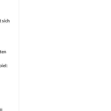
 sich
hten
iel:
l,