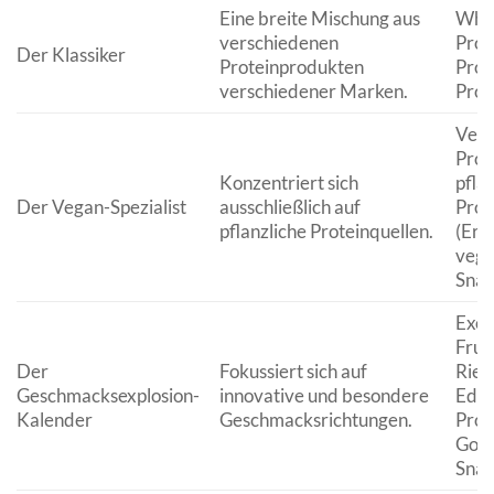
Eine breite Mischung aus
Whey
verschiedenen
Prob
Der Klassiker
Proteinprodukten
Prot
verschiedener Marken.
Prot
Veg
Prot
Konzentriert sich
pfla
Der Vegan-Spezialist
ausschließlich auf
Prot
pflanzliche Proteinquellen.
(Erbs
vega
Snac
Exot
Fruc
Der
Fokussiert sich auf
Riege
Geschmacksexplosion-
innovative und besondere
Edit
Kalender
Geschmacksrichtungen.
Prot
Gour
Snac