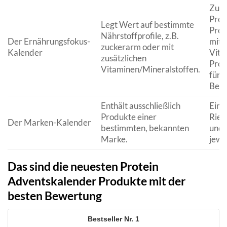
Zuck
Prot
Legt Wert auf bestimmte
Prot
Nährstoffprofile, z.B.
Der Ernährungsfokus-
mit
zuckerarm oder mit
Kalender
Vita
zusätzlichen
Prot
Vitaminen/Mineralstoffen.
für s
Bedü
Enthält ausschließlich
Eine
Produkte einer
Rieg
Der Marken-Kalender
bestimmten, bekannten
und 
Marke.
jewe
Das sind die neuesten Protein
Adventskalender Produkte mit der
besten Bewertung
1