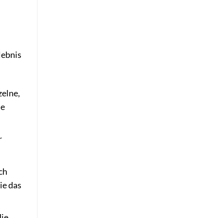
lebnis
zelne,
ne
r
ch
ie das
die