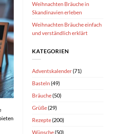
Weihnachten Bräuche in
Skandinavien erleben
Weihnachten Bräuche einfach
und verständlich erklärt
KATEGORIEN
Adventskalender
(71)
Basteln
(49)
Bräuche
(50)
Grüße
(29)
e
bieten
Rezepte
(200)
Wünsche
(50)