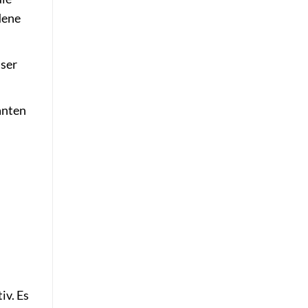
dene
sser
anten
iv. Es