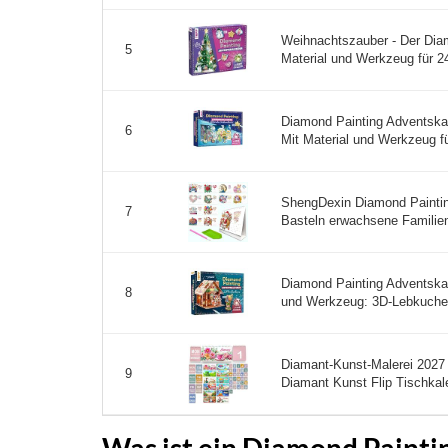
Weihnachtszauber - Der Diam
5
Material und Werkzeug für 2
Diamond Painting Adventskal
6
Mit Material und Werkzeug für 
ShengDexin Diamond Paintin
7
Basteln erwachsene Familien
Diamond Painting Adventska
8
und Werkzeug: 3D-Lebkuchen
Diamant-Kunst-Malerei 2027 
9
Diamant Kunst Flip Tischkale
Was ist ein Diamond Paint