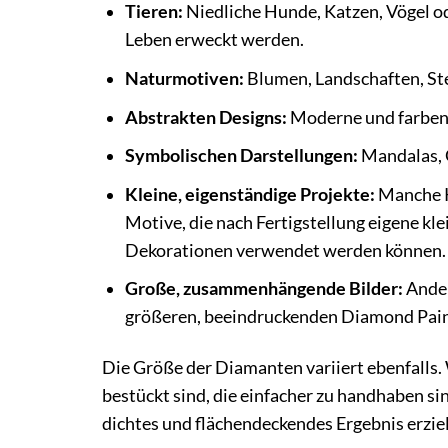
Tieren:
Niedliche Hunde, Katzen, Vögel o
Leben erweckt werden.
Naturmotiven:
Blumen, Landschaften, Ste
Abstrakten Designs:
Moderne und farbenf
Symbolischen Darstellungen:
Mandalas, 
Kleine, eigenständige Projekte:
Manche K
Motive, die nach Fertigstellung eigene kl
Dekorationen verwendet werden können.
Große, zusammenhängende Bilder:
Ander
größeren, beeindruckenden Diamond Pai
Die Größe der Diamanten variiert ebenfall
bestückt sind, die einfacher zu handhaben si
dichtes und flächendeckendes Ergebnis erzie