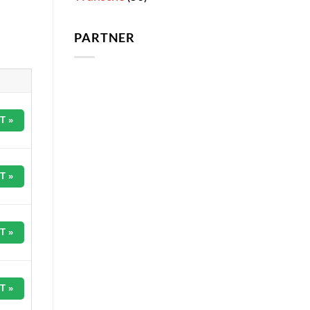
PARTNER
T »
T »
T »
T »