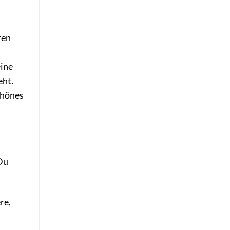
ren
eine
eht.
chönes
Du
re,